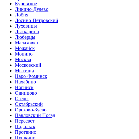
Куровское
Ликино-Дулево
Лобня
Лосино-Петровский
Луховицы
Лыткарино
Люберцы
Малаховка
Можайск
Монино
Москва
Московский
Мытищи
Наро-Фоминск
Нахабино
Ногинск
Одинцово
Озеры
Октябрьский
Орехово-Зуево
Павловский Посад
Пересвет
Подольск
Протвино
Пушкино