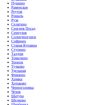
Пущино
Раменское
Реутов
Рошаль
Руза
Селятино
Сергиев Посад
Серпухов
Солнечногорск
Софрино
Старая Купавна
Ступино
Талдом
Томилино
Троицк
Тучково
Удельная
Фрязино
Химки
Хотьково
Черноголовка
Чехов
Шатура
Щелково
Щербинка