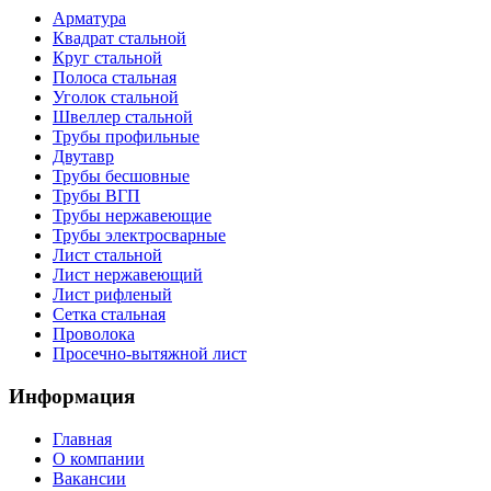
Арматура
Квадрат стальной
Круг стальной
Полоса стальная
Уголок стальной
Швеллер стальной
Трубы профильные
Двутавр
Трубы бесшовные
Трубы ВГП
Трубы нержавеющие
Трубы электросварные
Лист стальной
Лист нержавеющий
Лист рифленый
Сетка стальная
Проволока
Просечно-вытяжной лист
Информация
Главная
О компании
Вакансии