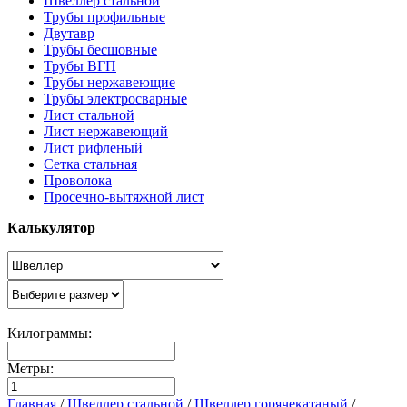
Швеллер стальной
Трубы профильные
Двутавр
Трубы бесшовные
Трубы ВГП
Трубы нержавеющие
Трубы электросварные
Лист стальной
Лист нержавеющий
Лист рифленый
Сетка стальная
Проволока
Просечно-вытяжной лист
Калькулятор
Килограммы:
Метры:
Главная
/
Швеллер стальной
/
Швеллер горячекатаный
/