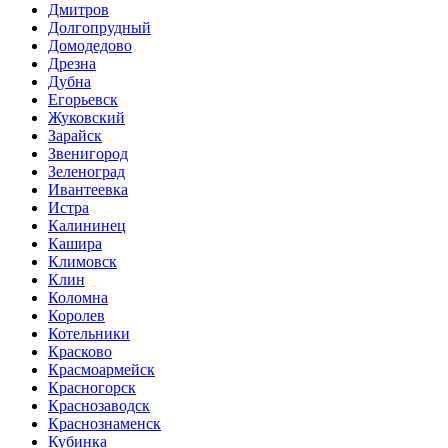
Дмитров
Долгопрудный
Домодедово
Дрезна
Дубна
Егорьевск
Жуковский
Зарайск
Звенигород
Зеленоград
Ивантеевка
Истра
Калининец
Кашира
Климовск
Клин
Коломна
Королев
Котельники
Красково
Красмоармейск
Красногорск
Краснозаводск
Краснознаменск
Кубинка