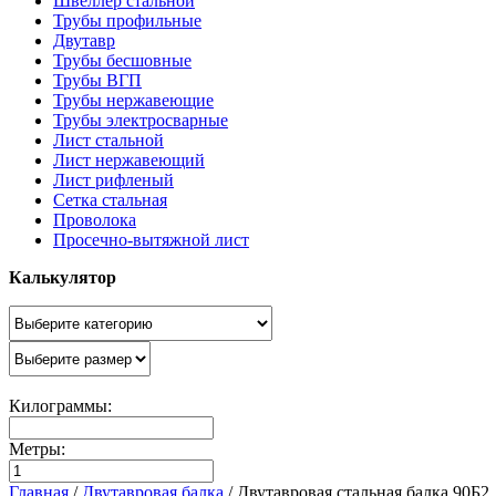
Швеллер стальной
Трубы профильные
Двутавр
Трубы бесшовные
Трубы ВГП
Трубы нержавеющие
Трубы электросварные
Лист стальной
Лист нержавеющий
Лист рифленый
Сетка стальная
Проволока
Просечно-вытяжной лист
Калькулятор
Килограммы:
Метры:
Главная
/
Двутавровая балка
/
Двутавровая стальная балка 90Б2