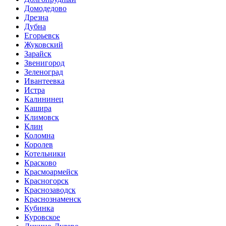
Домодедово
Дрезна
Дубна
Егорьевск
Жуковский
Зарайск
Звенигород
Зеленоград
Ивантеевка
Истра
Калининец
Кашира
Климовск
Клин
Коломна
Королев
Котельники
Красково
Красмоармейск
Красногорск
Краснозаводск
Краснознаменск
Кубинка
Куровское