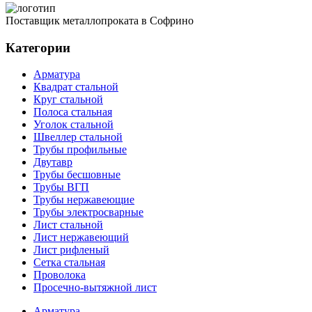
Поставщик металлопроката в Софрино
Категории
Арматура
Квадрат стальной
Круг стальной
Полоса стальная
Уголок стальной
Швеллер стальной
Трубы профильные
Двутавр
Трубы бесшовные
Трубы ВГП
Трубы нержавеющие
Трубы электросварные
Лист стальной
Лист нержавеющий
Лист рифленый
Сетка стальная
Проволока
Просечно-вытяжной лист
Арматура