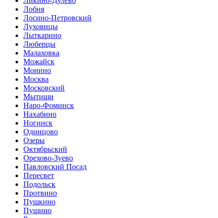
Ликино-Дулево
Лобня
Лосино-Петровский
Луховицы
Лыткарино
Люберцы
Малаховка
Можайск
Монино
Москва
Московский
Мытищи
Наро-Фоминск
Нахабино
Ногинск
Одинцово
Озеры
Октябрьский
Орехово-Зуево
Павловский Посад
Пересвет
Подольск
Протвино
Пушкино
Пущино