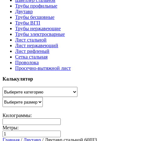
Швеллер стальной
Трубы профильные
Двутавр
Трубы бесшовные
Трубы ВГП
Трубы нержавеющие
Трубы электросварные
Лист стальной
Лист нержавеющий
Лист рифленый
Сетка стальная
Проволока
Просечно-вытяжной лист
Калькулятор
Килограммы:
Метры:
Главная
/
Двутавр
/
Двутавр стальной 60Ш3