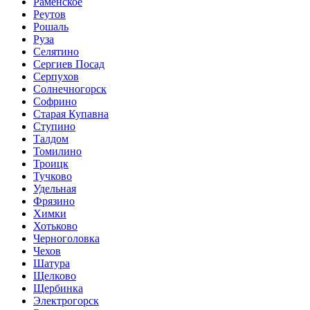
Раменское
Реутов
Рошаль
Руза
Селятино
Сергиев Посад
Серпухов
Солнечногорск
Софрино
Старая Купавна
Ступино
Талдом
Томилино
Троицк
Тучково
Удельная
Фрязино
Химки
Хотьково
Черноголовка
Чехов
Шатура
Щелково
Щербинка
Электрогорск