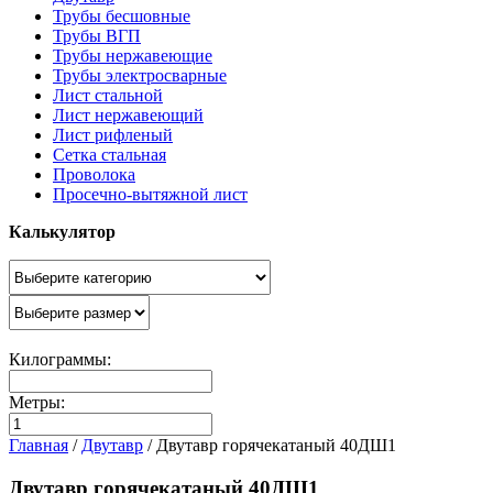
Трубы бесшовные
Трубы ВГП
Трубы нержавеющие
Трубы электросварные
Лист стальной
Лист нержавеющий
Лист рифленый
Сетка стальная
Проволока
Просечно-вытяжной лист
Калькулятор
Килограммы:
Метры:
Главная
/
Двутавр
/
Двутавр горячекатаный 40ДШ1
Двутавр горячекатаный 40ДШ1