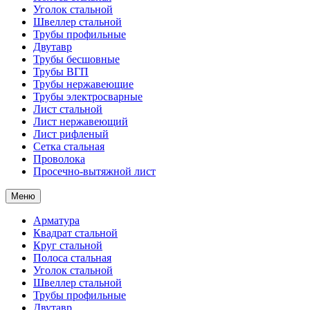
Уголок стальной
Швеллер стальной
Трубы профильные
Двутавр
Трубы бесшовные
Трубы ВГП
Трубы нержавеющие
Трубы электросварные
Лист стальной
Лист нержавеющий
Лист рифленый
Сетка стальная
Проволока
Просечно-вытяжной лист
Меню
Арматура
Квадрат стальной
Круг стальной
Полоса стальная
Уголок стальной
Швеллер стальной
Трубы профильные
Двутавр