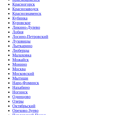
Красногорск
Краснозаводск
Краснознаменск
Кубинка
Куровское
Ликино-Дулево
Лобня
Лосино-Петровский
Луховицы
Лыткарино
Люберцы
Малаховка
Можайск
Монино
Москва
Московский
Мытищи
Наро-Фоминск
Нахабино
Ногинск
Одинцово
Озеры
Октябрьский
Орехово-Зуево