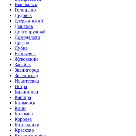
Высоковск
Голицыно
Дедовск
Дзержинский
Дмитров
Долгопрудный
Домодедово
Дрезна
Дубна
Егорьевск
Жуковский
Зарайск
Звенигород
Зеленоград
Ивантеевка
Истра
Калининец
Кашира
Климовск
Клин
Коломна
Королев
Котельники
Красково
Красмоармейск