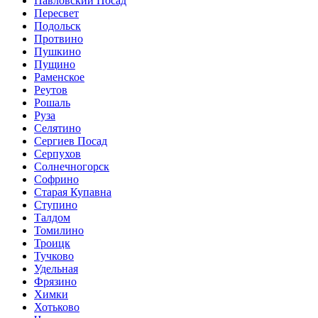
Павловский Посад
Пересвет
Подольск
Протвино
Пушкино
Пущино
Раменское
Реутов
Рошаль
Руза
Селятино
Сергиев Посад
Серпухов
Солнечногорск
Софрино
Старая Купавна
Ступино
Талдом
Томилино
Троицк
Тучково
Удельная
Фрязино
Химки
Хотьково