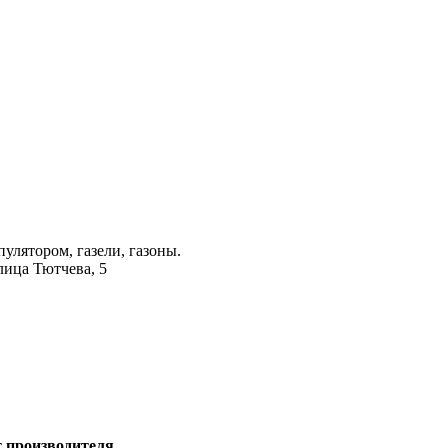
лятором, газели, газоны.
лица Тютчева, 5
т производителя