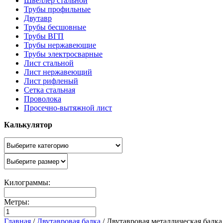
Швеллер стальной
Трубы профильные
Двутавр
Трубы бесшовные
Трубы ВГП
Трубы нержавеющие
Трубы электросварные
Лист стальной
Лист нержавеющий
Лист рифленый
Сетка стальная
Проволока
Просечно-вытяжной лист
Калькулятор
Килограммы:
Метры:
Главная
/
Двутавровая балка
/
Двутавровая металлическая балк