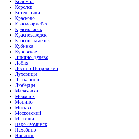
Коломна
Королев
Котельники
Красково
Красмоармейск
Красногорск
Краснозаводск
Краснознаменск
Кубинка
Куровское
Ликино-Дулево
Лобня
Лосино-Петровский
Луховицы
Лыткарино
Люберцы
Малаховка
Можайск
Монино
Москва
Московский
Мытищи
Наро-Фоминск
Нахабино
Ногинск