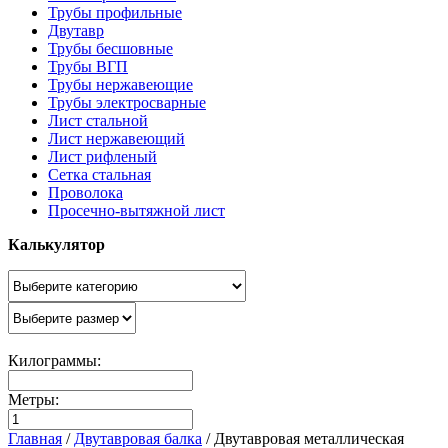
Трубы профильные
Двутавр
Трубы бесшовные
Трубы ВГП
Трубы нержавеющие
Трубы электросварные
Лист стальной
Лист нержавеющий
Лист рифленый
Сетка стальная
Проволока
Просечно-вытяжной лист
Калькулятор
Килограммы:
Метры:
Главная
/
Двутавровая балка
/
Двутавровая металлическая