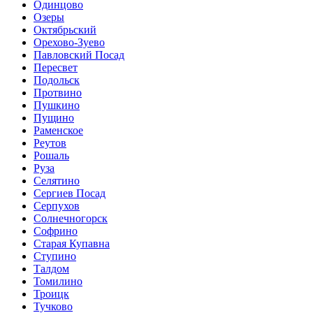
Одинцово
Озеры
Октябрьский
Орехово-Зуево
Павловский Посад
Пересвет
Подольск
Протвино
Пушкино
Пущино
Раменское
Реутов
Рошаль
Руза
Селятино
Сергиев Посад
Серпухов
Солнечногорск
Софрино
Старая Купавна
Ступино
Талдом
Томилино
Троицк
Тучково