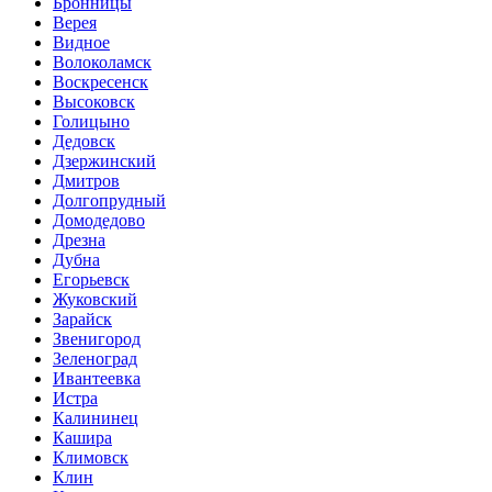
Бронницы
Верея
Видное
Волоколамск
Воскресенск
Высоковск
Голицыно
Дедовск
Дзержинский
Дмитров
Долгопрудный
Домодедово
Дрезна
Дубна
Егорьевск
Жуковский
Зарайск
Звенигород
Зеленоград
Ивантеевка
Истра
Калининец
Кашира
Климовск
Клин