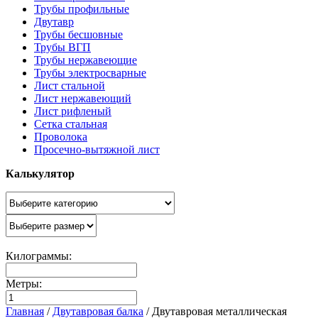
Трубы профильные
Двутавр
Трубы бесшовные
Трубы ВГП
Трубы нержавеющие
Трубы электросварные
Лист стальной
Лист нержавеющий
Лист рифленый
Сетка стальная
Проволока
Просечно-вытяжной лист
Калькулятор
Килограммы:
Метры:
Главная
/
Двутавровая балка
/
Двутавровая металлическая