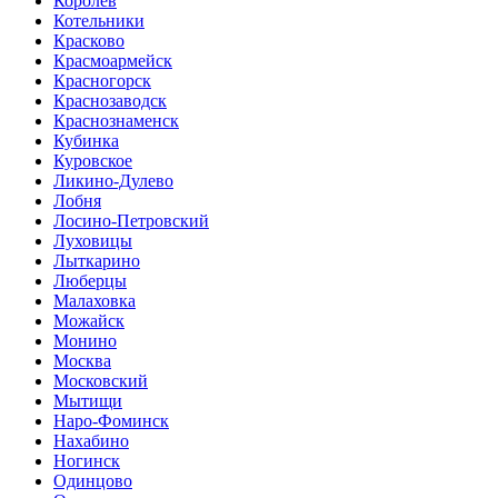
Королев
Котельники
Красково
Красмоармейск
Красногорск
Краснозаводск
Краснознаменск
Кубинка
Куровское
Ликино-Дулево
Лобня
Лосино-Петровский
Луховицы
Лыткарино
Люберцы
Малаховка
Можайск
Монино
Москва
Московский
Мытищи
Наро-Фоминск
Нахабино
Ногинск
Одинцово