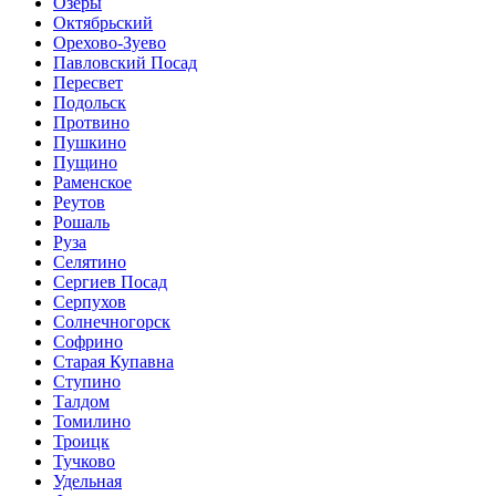
Озеры
Октябрьский
Орехово-Зуево
Павловский Посад
Пересвет
Подольск
Протвино
Пушкино
Пущино
Раменское
Реутов
Рошаль
Руза
Селятино
Сергиев Посад
Серпухов
Солнечногорск
Софрино
Старая Купавна
Ступино
Талдом
Томилино
Троицк
Тучково
Удельная