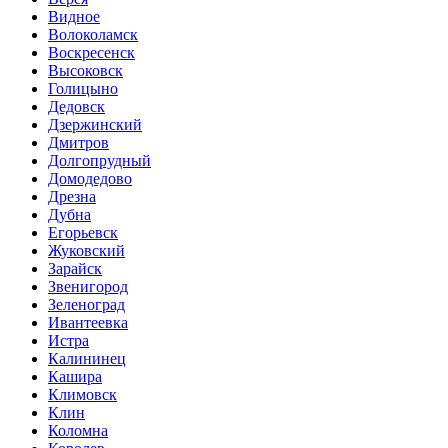
Видное
Волоколамск
Воскресенск
Высоковск
Голицыно
Дедовск
Дзержинский
Дмитров
Долгопрудный
Домодедово
Дрезна
Дубна
Егорьевск
Жуковский
Зарайск
Звенигород
Зеленоград
Ивантеевка
Истра
Калининец
Кашира
Климовск
Клин
Коломна